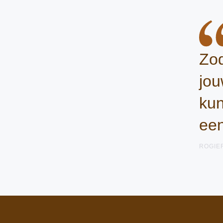
Zod
jou
kun
een
ROGIE